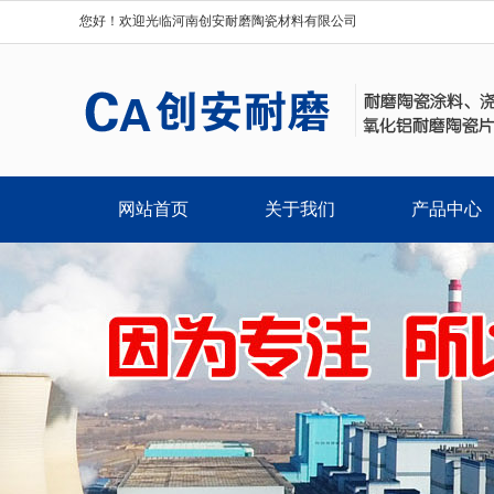
您好！欢迎光临河南创安耐磨陶瓷材料有限公司
网站首页
关于我们
产品中心