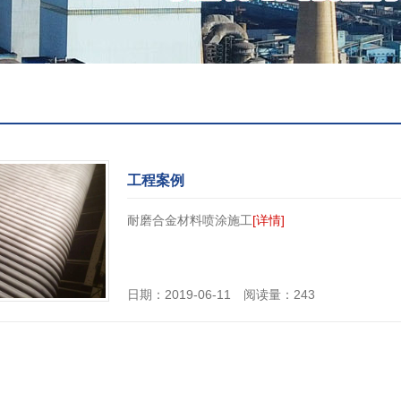
工程案例
耐磨合金材料喷涂施工
[详情]
日期：2019-06-11 阅读量：243