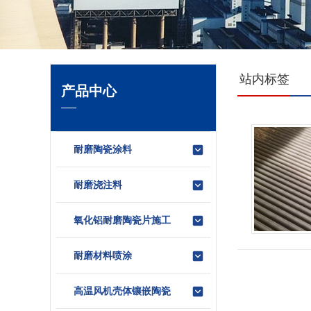
站内标签
产品中心
耐磨陶瓷涂料
耐磨浇注料
氧化铝耐磨陶瓷片施工
耐磨材料喷涂
高温风机壳体镶嵌陶瓷